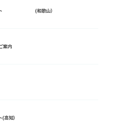
アプロジェクト (和歌山）
ご案内
ト(高知）