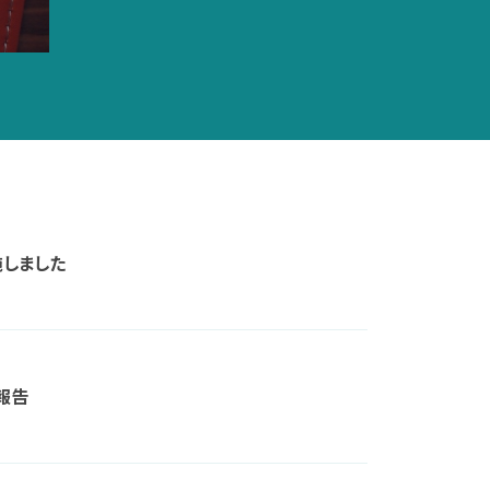
施しました
報告