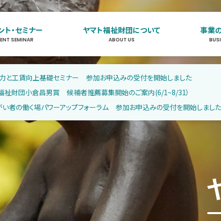
ント・セミナー
ヤマト福祉財団について
事業
VENT SEMINAR
ABOUT US
BUS
イベント・セミナー
EVENT SEMINAR
働く力と工賃向上基礎セミナー 参加お申込みの受付を開始しました
福祉財団小倉昌男賞 候補者推薦募集開始のご案内(6/1~8/31）
ヤマト福祉財団について
障がい者の働く場パワーアップフォーラム 参加お申込みの受付を開始しまし
ABOUT US
事業のご案内
BUSINESS
お知らせ
NEWS