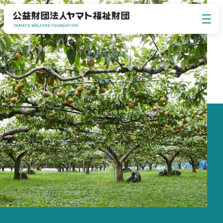
イベント・セミナー
EVENT SEMINAR
ヤマト福祉財団について
ABOUT US
事業のご案内
BUSINESS
お知らせ
NEWS