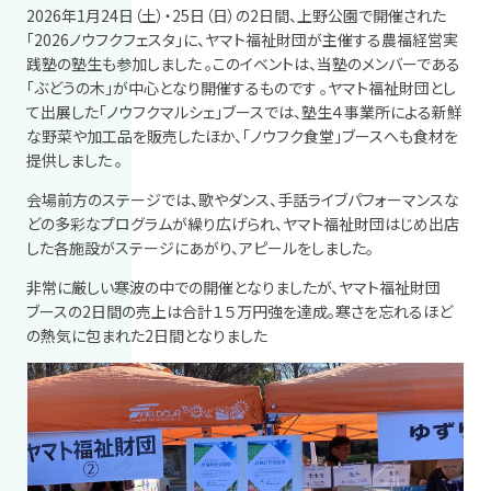
2026年1月24日（土）・25日（日）の2日間、上野公園で開催された
「2026ノウフクフェスタ」に、ヤマト福祉財団が主催する農福経営実
践塾の塾生も参加しました
。この
イベントは、当塾のメンバーである
「ぶどうの木」が中心となり開催するものです
。ヤマト福祉財団とし
て出展した「ノウフクマルシェ」ブースでは、塾生４事業所による新鮮
な野菜や加工品を販売したほか、「ノウフク食堂」ブースへも食材を
提供しました
。
会場前方のステージでは、歌やダンス、手話ライブパフォーマンスな
どの多彩なプログラムが繰り広げられ、ヤマト福祉財団はじめ出店
した各施設がステージにあがり、アピールをしました。
非常に厳しい寒波の中での開催となりましたが、ヤマト福祉財団
ブースの2日間の売上は合計１５万円強を達成。寒さを忘れるほど
の熱気に包まれた2日間となりました