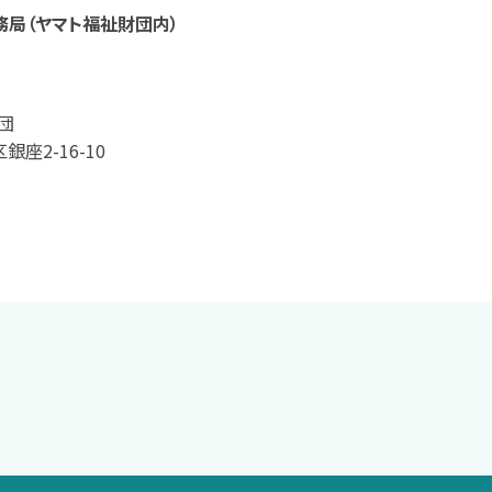
務局（ヤマト福祉財団内）
団
座2-16-10