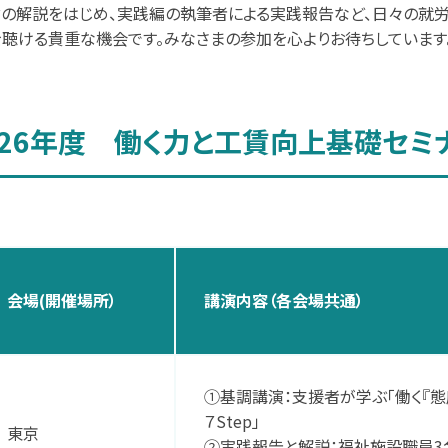
論の解説をはじめ、実践編の執筆者による実践報告など、日々の就
聴ける貴重な機会です。みなさまの参加を心よりお待ちしています
026年度 働く力と工賃向上基礎セミ
会場(開催場所）
講演内容（各会場共通）
①基調講演：支援者が学ぶ「働く『態
７Step」
東京
②実践報告と解説：福祉施設職員3