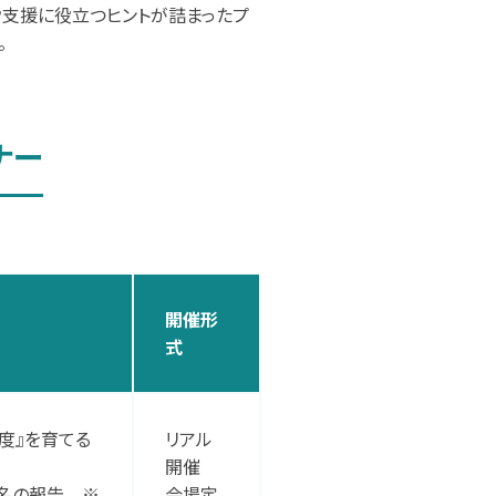
労支援に役立つヒントが詰まったプ
。
ナー
開催形
式
度』を育てる
リアル
開催
名の報告 ※
会場定