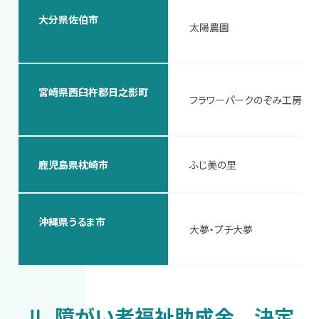
大分県佐伯市
太陽農園
宮崎県西臼杵郡日之影町
フラワーパークのぞみ工房
鹿児島県枕崎市
ふじ美の里
沖縄県うるま市
大夢・プチ大夢
Ⅱ．障がい者福祉助成金 決定