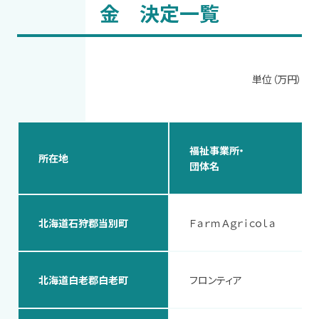
金 決定一覧
単位（万円）
福祉事業所・
所在地
団体名
北海道石狩郡当別町
ＦａｒｍＡｇｒｉｃｏｌａ
北海道白老郡白老町
フロンティア