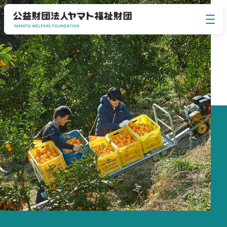
イベント・セミナー
EVENT SEMINAR
ヤマト福祉財団について
ABOUT US
事業のご案内
BUSINESS
お知らせ
NEWS