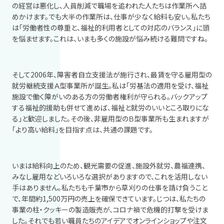
の経営は悪化し、人員削減で職場を追われた人たちは作業所へ詰
めかけます。でも大半の作業所は、仕事が少なく給料も安い。私たち
は「労働者性の尊重と、福祉的利用者としての対応のバランス」に頭
を悩ませます。これは、いまも多くの施設が悩み続ける難問ですね。
そして
2006
年、障害者自立支援法が施行され、最賃を守る雇用型の
就労継続支援Ａ型事業所が誕生。私は「労基法の適用を受け、福祉
施設で働く障がいのある方の労働者権利が守られる。バックアップ
する福祉的援助も併せて進めば、福祉と就労のいいところ取りにな
る」と歓迎しました。その後、非雇用型のＢ型事業所も生まれますが
「より高い給料」を目指す点は、共通の課題です。
いまは給料向上のため、観光需要の促進、施設外就労、農福連携、
みなし雇用などいろいろな選択がありますので、これを活用しない
手はありません。私たちも千葉市から草刈りの仕事を請け負うこと
で、年間約
1,500
万円の売上を確保できています。じつは、私たちの
事業の柱・クッキーの製造販売が、コロナ禍で危機的打撃を受けま
した。それでも若い職員たちのアイデアでオンラインショップや注文