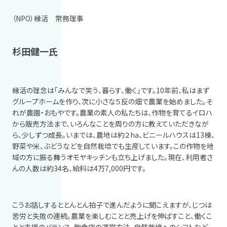
（NPO）縁活 常務理事
杉田健一氏
縁活の理念は「みんなで笑う、暮らす、働く」です。
10
年前、私はまず
グループホームを作り、次に小さな５反の畑で農業を始めました。そ
れが農園・おもやです。農業の素人の私たちは、作物を育てるイロハ
から販売方法まで、いろんなことを周りの方に教えていただきなが
ら、少しずつ成長。いまでは、農地は約２
ha
、ビニールハウスは
13
棟、
野菜や米、ぶどうなどを自然栽培でも生産しています。この作物を地
域の方に振る舞うオモヤキッチンも立ち上げました。現在、利用者さ
んの人数は約
34
名、給料は
4
万
7,000
円です。
こうお話しするととんとん拍子で進んだように聞こえますが、じつは
苦労と失敗の連続。農業を楽しむことと売上げを伸ばすこと、働くこ
とと支援のバランス、飲食店の運営方法、自然栽培へのシフトなど、