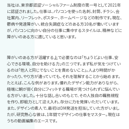
当社は、東京都認証ソーシャルファーム制度の第一号として
2021
年
に認証されました。仕事は、パソコンを使った名刺、封筒、チラシ、会
社案内、リーフレット、ポスター、ホームページなどの制作です。現在、
鬱病や発達障がい、統合失調症などのある方
10
名が働いています
が、パソコンに向かい自分の仕事に集中するスタイルは、精神などに
障がいのある方に適していると思います。
障がいのある方が活躍する上で必要なのは「ちょうどよい仕事、安
心できる環境、自分を助ける力」の三つです。まず私が気をつけてい
るのは「他人と同じでないことを責めないこと」。人より時間がか
かったり、やり方が違っていても、それを理解することから始めます。
たとえば、こんな例があります。優れたデザイン能力がありながら、
極端に朝が弱く自分にフィットする職場が見つけられずに悩んでい
る方がいました。十分な話し合いのもとで、その人独自の職務規程
を作り、即戦力として迎え入れ、存分に力を発揮いただいています。
また、デザインの素人で、最初は
DM
発送を担当していた方がいまし
たが、研究熱心な彼は、
1
年間でデザインの仕事をマスター。現在は
うちの動画編集のエースです。