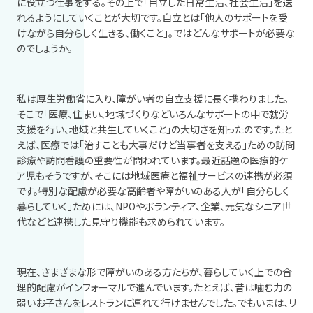
に役立つ仕事をする。その上で「自立した日常生活、社会生活」を送
れるようにしていくことが大切です。自立とは「他人のサポートを受
けながら自分らしく生きる、働くこと」。ではどんなサポートが必要な
のでしょうか。
私は厚生労働省に入り、障がい者の自立支援に長く携わりました。
そこで「医療、住まい、地域づくりなどいろんなサポートの中で就労
支援を行い、地域と共生していくこと」の大切さを知ったのです。たと
えば、医療では「治すことも大事だけど当事者を支える」ための訪問
診療や訪問看護の重要性が問われています。最近話題の医療的ケ
ア児もそうですが、そこには地域医療と福祉サービスの連携が必須
です。特別な配慮が必要な高齢者や障がいのある人が「自分らしく
暮らしていく」ためには、
NPO
やボランティア、企業、元気なシニア世
代などと連携した見守り機能も求められています。
現在、さまざまな形で障がいのある方たちが、暮らしていく上での合
理的配慮がインフォーマルで進んでいます。たとえば、昔は噛む力の
弱いお子さんをレストランに連れて行けませんでした。でもいまは、リ