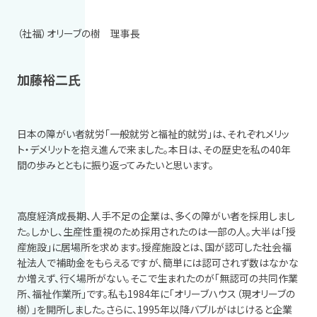
（社福）オリーブの樹 理事長
加藤裕二氏
日本の障がい者就労「一般就労と福祉的就労」は、それぞれメリッ
ト・デメリットを抱え進んで来ました。本日は、その歴史を私の
40
年
間の歩みとともに振り返ってみたいと思います。
高度経済成長期、人手不足の企業は、多くの障がい者を採用しまし
た。しかし、生産性重視のため採用されたのは一部の人。大半は「授
産施設」に居場所を求めます。授産施設とは、国が認可した社会福
祉法人で補助金をもらえるですが、簡単には認可されず数はなかな
か増えず、行く場所がない。そこで生まれたのが「無認可の共同作業
所、福祉作業所」です。私も
1984
年に「オリーブハウス（現オリーブの
樹）」を開所しました。さらに、
1995
年以降バブルがはじけると企業