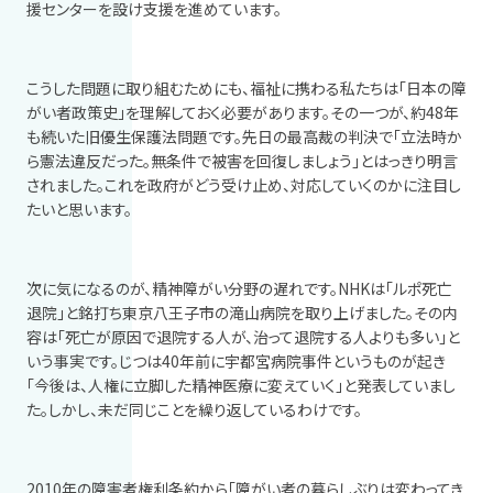
援センターを設け支援を進めています。
こうした問題に取り組むためにも、福祉に携わる私たちは「日本の障
がい者政策史」を理解しておく必要があります。その一つが、約
48
年
も続いた旧優生保護法問題です。先日の最高裁の判決で「立法時か
ら憲法違反だった。無条件で被害を回復しましょう」とはっきり明言
されました。これを政府がどう受け止め、対応していくのかに注目し
たいと思います。
次に気になるのが、精神障がい分野の遅れです。
NHK
は「ルポ死亡
退院」と銘打ち東京八王子市の滝山病院を取り上げました。その内
容は「死亡が原因で退院する人が、治って退院する人よりも多い」と
いう事実です。じつは
40
年前に宇都宮病院事件というものが起き
「今後は、人権に立脚した精神医療に変えていく」と発表していまし
た。しかし、未だ同じことを繰り返しているわけです。
2010年の障害者権利条約から「障がい者の暮らしぶりは変わってき