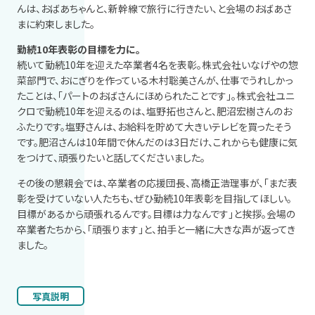
んは、おばあちゃんと、新幹線で旅行に行きたい、と会場のおばあさ
まに約束しました。
勤続10年表彰の目標を力に。
続いて勤続10年を迎えた卒業者4名を表彰。株式会社いなげやの惣
菜部門で、おにぎりを作っている木村聡美さんが、仕事でうれしかっ
たことは、「パートのおばさんにほめられたことです」。株式会社ユニ
クロで勤続10年を迎えるのは、塩野拓也さんと、肥沼宏樹さんのお
ふたりです。塩野さんは、お給料を貯めて大きいテレビを買ったそう
です。肥沼さんは10年間で休んだのは3日だけ、これからも健康に気
をつけて、頑張りたいと話してくださいました。
その後の懇親会では、卒業者の応援団長、高橋正浩理事が、「まだ表
彰を受けていない人たちも、ぜひ勤続10年表彰を目指してほしい。
目標があるから頑張れるんです。目標は力なんです」と挨拶。会場の
卒業者たちから、「頑張ります」と、拍手と一緒に大きな声が返ってき
ました。
写真説明