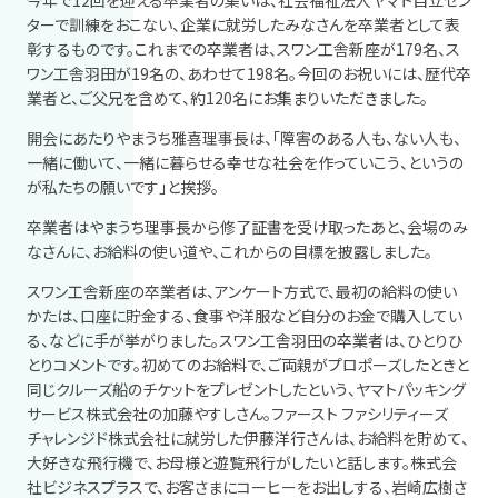
今年で12回を迎える卒業者の集いは、社会福祉法人ヤマト自立セン
ターで訓練をおこない、企業に就労したみなさんを卒業者として表
彰するものです。これまでの卒業者は、スワン工舎新座が179名、ス
ワン工舎羽田が19名の、あわせて198名。今回のお祝いには、歴代卒
業者と、ご父兄を含めて、約120名にお集まりいただきました。
開会にあたりやまうち雅喜理事長は、「障害のある人も、ない人も、
一緒に働いて、一緒に暮らせる幸せな社会を作っていこう、というの
が私たちの願いです」と挨拶。
卒業者はやまうち理事長から修了証書を受け取ったあと、会場のみ
なさんに、お給料の使い道や、これからの目標を披露しました。
スワン工舎新座の卒業者は、アンケート方式で、最初の給料の使い
かたは、口座に貯金する、食事や洋服など自分のお金で購入してい
る、などに手が挙がりました。スワン工舎羽田の卒業者は、ひとりひ
とりコメントです。初めてのお給料で、ご両親がプロポーズしたときと
同じクルーズ船のチケットをプレゼントしたという、ヤマトパッキング
サービス株式会社の加藤やすしさん。ファースト ファシリティーズ
チャレンジド株式会社に就労した伊藤洋行さんは、お給料を貯めて、
大好きな飛行機で、お母様と遊覧飛行がしたいと話します。株式会
社ビジネスプラスで、お客さまにコーヒーをお出しする、岩崎広樹さ